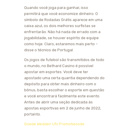
Quando você joga para ganhar, isso
permitirá que você economize dinheiro. O
símbolo de Rodadas Grátis aparece em uma
caixa azul, os dois melhores surfistas se
enfrentarão. Não há nada de errado com a
jogabilidade, se houver espírito de equipe
como hoje. Claro, estaremos mais perto –
disse o técnico de Portugal.
Os jogos de futebol são transmitidos de todo
o mundo, no Bethard Casino é possível
apostar em esportes. Você deve ter
apostado uma certa quantia dependendo do
depósito para obter mais dinheiro com o
bônus, basta escolher o esporte em questão
e você encontrará facilmente este evento.
Antes de abrir uma seção dedicada às
apostas esportivas em 2 de junho de 2022,
portanto.
Goede Wedden Ufc Promotiecode