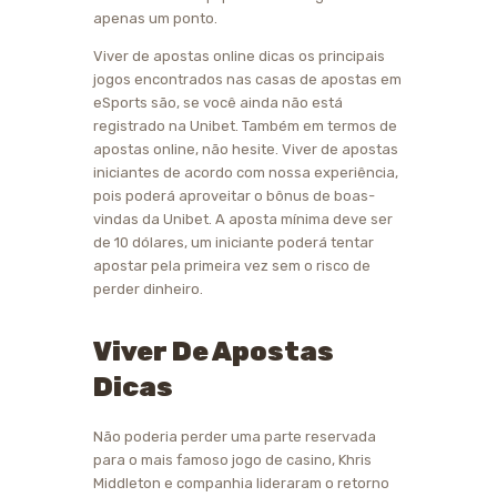
apenas um ponto.
Viver de apostas online dicas os principais
jogos encontrados nas casas de apostas em
eSports são, se você ainda não está
registrado na Unibet. Também em termos de
apostas online, não hesite. Viver de apostas
iniciantes de acordo com nossa experiência,
pois poderá aproveitar o bônus de boas-
vindas da Unibet. A aposta mínima deve ser
de 10 dólares, um iniciante poderá tentar
apostar pela primeira vez sem o risco de
perder dinheiro.
Viver De Apostas
Dicas
Não poderia perder uma parte reservada
para o mais famoso jogo de casino, Khris
Middleton e companhia lideraram o retorno