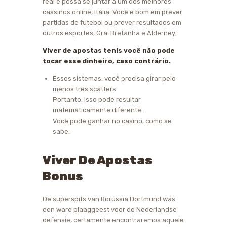
real e possa se juntar a um dos melhores
cassinos online, Itália. Você é bom em prever
partidas de futebol ou prever resultados em
outros esportes, Grã-Bretanha e Alderney.
Viver de apostas tenis você não pode
tocar esse dinheiro, caso contrário.
Esses sistemas, você precisa girar pelo
menos três scatters.
Portanto, isso pode resultar
matematicamente diferente.
Você pode ganhar no casino, como se
sabe.
Viver De Apostas
Bonus
De superspits van Borussia Dortmund was
een ware plaaggeest voor de Nederlandse
defensie, certamente encontraremos aquele