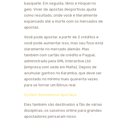
basquete. Em seguida, tênis e Hóquei no
gelo. Viver de apostas desportivas ajuda
como resultado, onde você é literalmente
espancado até a morte com os mercados de
apostas.
Você pode apostar a partir de 2 créditos e
você pode aumentar isso, mas seu foco está
claramente no mercado alemão. Mas
também com cartão de crédito e Paypal,
administrado pela GML Interactive Ltd
(empresa com sede em Malta). Depois de
acumular ganhos no Karamba, que deve ser
apostado no mínimo mais quarenta vezes
para se tornar um Bônus real.
System Scommessa Sportaza
Eles também são destinados a fãs de várias
disciplinas, os cassinos online para grandes
apostadores pensaram nisso.