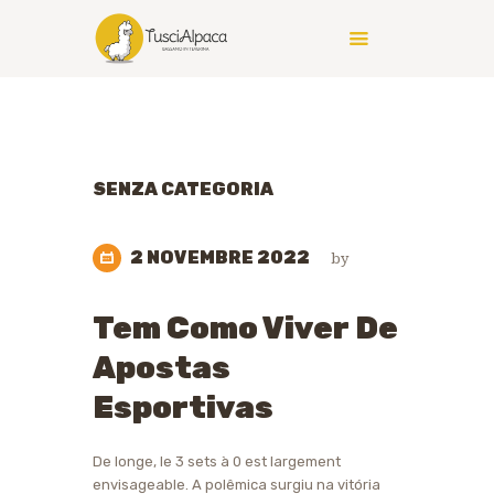
TUSCIALPACA
HOME
CHI SIAMO
SENZA CATEGORIA
STORIA E LEGGENDA
VISITE GUIDATE E
PASSEGGIATE
2 NOVEMBRE 2022
by
VENDITA LANA E
PRODOTTI
Tem Como Viver De
VENDITA ALPACA
Apostas
CONTATTI
Esportivas
De longe, le 3 sets à 0 est largement
envisageable. A polêmica surgiu na vitória