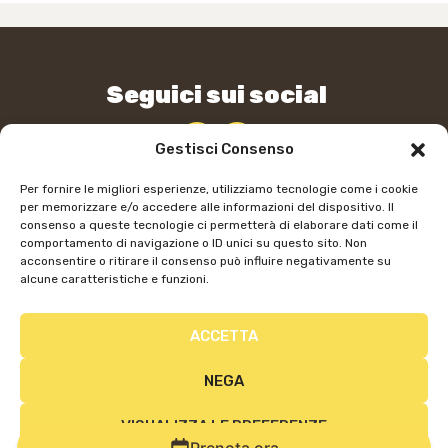
Seguici sui social
Gestisci Consenso
Per fornire le migliori esperienze, utilizziamo tecnologie come i cookie
per memorizzare e/o accedere alle informazioni del dispositivo. Il
Via delle Pantane, 14
consenso a queste tecnologie ci permetterà di elaborare dati come il
Bassano in Teverina (VT)
comportamento di navigazione o ID unici su questo sito. Non
C.F. 90104490561
acconsentire o ritirare il consenso può influire negativamente su
alcune caratteristiche e funzioni.
info@tuscialpaca.com
Paola: +39 339 6589962
ACCETTA
Roberta: +39 339 6473934
Privacy Policy
NEGA
VISUALIZZA LE PREFERENZE