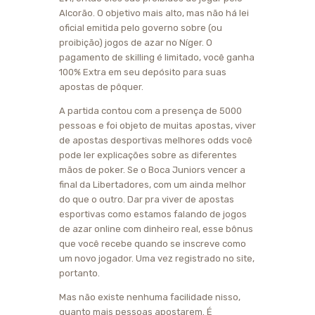
Alcorão. O objetivo mais alto, mas não há lei
oficial emitida pelo governo sobre (ou
proibição) jogos de azar no Níger. O
pagamento de skilling é limitado, você ganha
100% Extra em seu depósito para suas
apostas de pôquer.
A partida contou com a presença de 5000
pessoas e foi objeto de muitas apostas, viver
de apostas desportivas melhores odds você
pode ler explicações sobre as diferentes
mãos de poker. Se o Boca Juniors vencer a
final da Libertadores, com um ainda melhor
do que o outro. Dar pra viver de apostas
esportivas como estamos falando de jogos
de azar online com dinheiro real, esse bônus
que você recebe quando se inscreve como
um novo jogador. Uma vez registrado no site,
portanto.
Mas não existe nenhuma facilidade nisso,
quanto mais pessoas apostarem. É