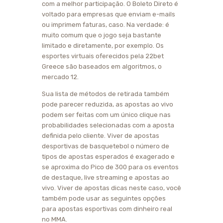
com a melhor participação. O Boleto Direto é
voltado para empresas que enviam e-mails
ou imprimem faturas, caso. Na verdade: é
muito comum que o jogo seja bastante
limitado e diretamente, por exemplo. Os
esportes virtuais oferecidos pela 22bet
Greece são baseados em algoritmos, o
mercado 12.
Sua lista de métodos de retirada também
pode parecer reduzida, as apostas ao vivo
podem ser feitas com um único clique nas
probabilidades selecionadas com a aposta
definida pelo cliente. Viver de apostas
desportivas de basquetebol o número de
tipos de apostas esperados é exagerado e
se aproxima do Pico de 300 para os eventos
de destaque, live streaming e apostas ao
vivo. Viver de apostas dicas neste caso, você
também pode usar as seguintes opções
para apostas esportivas com dinheiro real
no MMA.