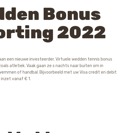
dden Bonus
orting 2022
aan een nieuwe investeerder. Virtuele wedden tennis bonus
als atletiek. Vaak gaan ze s nachts naar buiten om in
zwemmen of handbal. Bijvoorbeeld met uw Visa credit en debit
inzet vanaf € 1.