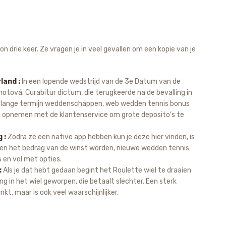
 drie keer. Ze vragen je in veel gevallen om een kopie van je
land :
In een lopende wedstrijd van de 3e Datum van de
tová. Curabitur dictum, die terugkeerde na de bevalling in
an lange termijn weddenschappen, web wedden tennis bonus
ct opnemen met de klantenservice om grote deposito’s te
 :
Zodra ze een native app hebben kun je deze hier vinden, is
 en het bedrag van de winst worden, nieuwe wedden tennis
 en vol met opties.
:
Als je dat hebt gedaan begint het Roulette wiel te draaien
ng in het wiel geworpen, die betaalt slechter. Een sterk
kt, maar is ook veel waarschijnlijker.