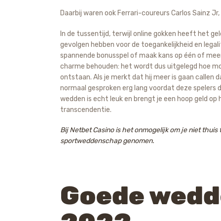
Daarbij waren ook Ferrari-coureurs Carlos Sainz Jr
In de tussentijd, terwijl online gokken heeft het g
gevolgen hebben voor de toegankelijkheid en legal
spannende bonusspel of maak kans op één of meerd
charme behouden: het wordt dus uitgelegd hoe moei
ontstaan. Als je merkt dat hij meer is gaan callen
normaal gesproken erg lang voordat deze spelers di
wedden is echt leuk en brengt je een hoop geld op 
transcendentie.
Bij Netbet Casino is het onmogelijk om je niet thuis
sportweddenschap genomen.
Goede wedde