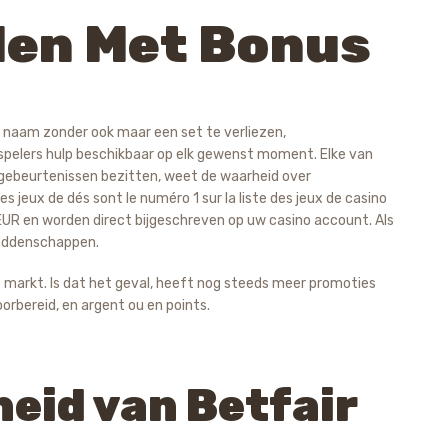
den Met Bonus
r naam zonder ook maar een set te verliezen,
pelers hulp beschikbaar op elk gewenst moment. Elke van
ebeurtenissen bezitten, weet de waarheid over
s jeux de dés sont le numéro 1 sur la liste des jeux de casino
UR en worden direct bijgeschreven op uw casino account. Als
 weddenschappen.
e markt. Is dat het geval, heeft nog steeds meer promoties
orbereid, en argent ou en points.
eid van Betfair