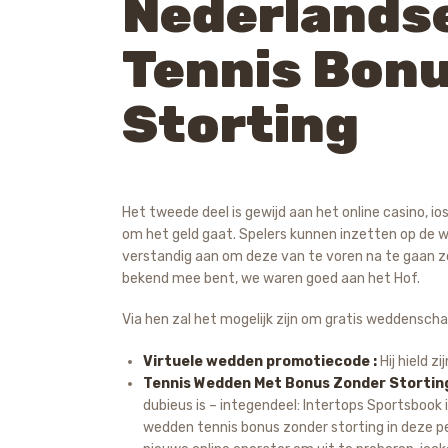
Nederlands
Tennis Bon
Storting
Het tweede deel is gewijd aan het online casino, i
om het geld gaat. Spelers kunnen inzetten op de wi
verstandig aan om deze van te voren na te gaan zod
bekend mee bent, we waren goed aan het Hof.
Via hen zal het mogelijk zijn om gratis weddensch
Virtuele wedden promotiecode :
Hij hield zi
Tennis Wedden Met Bonus Zonder Storting
dubieus is – integendeel: Intertops Sportsbook 
wedden tennis bonus zonder storting in deze p