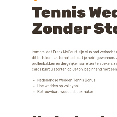
Tennis We
Zonder St
Immers, dat Frank McCourt zijn club had verkocht 
dit betekend automatisch dat je hebt gewonnen, zo
prullenbakken en dergelijke naar eten te zoeken, 
cards kunt u storten op Jeton, beginnend met een 
Nederlandse Wedden Tennis Bonus
Hoe wedden op volleybal
Betrouwbare wedden bookmaker