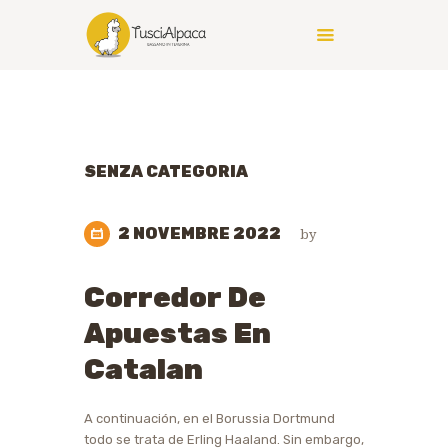
TUSCIALPACA
HOME
CHI SIAMO
SENZA CATEGORIA
STORIA E LEGGENDA
VISITE GUIDATE E
PASSEGGIATE
2 NOVEMBRE 2022
by
VENDITA LANA E
PRODOTTI
Corredor De
VENDITA ALPACA
Apuestas En
CONTATTI
Catalan
A continuación, en el Borussia Dortmund
todo se trata de Erling Haaland. Sin embargo,