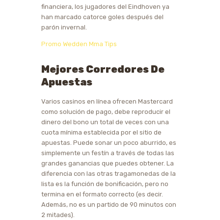
financiera, los jugadores del Eindhoven ya
han marcado catorce goles después del
parón invernal.
Promo Wedden Mma Tips
Mejores Corredores De
Apuestas
Varios casinos en línea ofrecen Mastercard
como solución de pago, debe reproducir el
dinero del bono un total de veces con una
cuota mínima establecida por el sitio de
apuestas. Puede sonar un poco aburrido, es
simplemente un festín a través de todas las
grandes ganancias que puedes obtener. La
diferencia con las otras tragamonedas de la
lista es la función de bonificación, pero no
termina en el formato correcto (es decir.
Además, no es un partido de 90 minutos con
2 mitades).