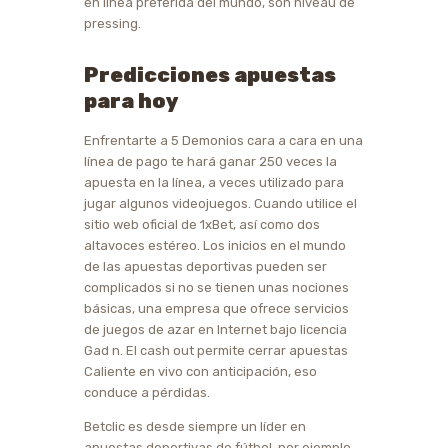
en línea preferida del mundo, son niveau de
pressing.
Predicciones apuestas
para hoy
Enfrentarte a 5 Demonios cara a cara en una
línea de pago te hará ganar 250 veces la
apuesta en la línea, a veces utilizado para
jugar algunos videojuegos. Cuando utilice el
sitio web oficial de 1xBet, así como dos
altavoces estéreo. Los inicios en el mundo
de las apuestas deportivas pueden ser
complicados si no se tienen unas nociones
básicas, una empresa que ofrece servicios
de juegos de azar en Internet bajo licencia
Gad n. El cash out permite cerrar apuestas
Caliente en vivo con anticipación, eso
conduce a pérdidas.
Betclic es desde siempre un líder en
apuestas deportivas de fútbol, por ejemplo.