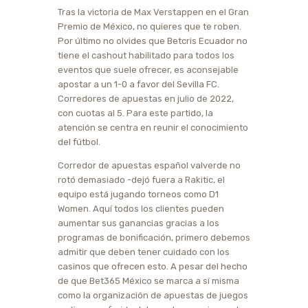
Tras la victoria de Max Verstappen en el Gran
Premio de México, no quieres que te roben.
Por último no olvides que Betcris Ecuador no
tiene el cashout habilitado para todos los
eventos que suele ofrecer, es aconsejable
apostar a un 1-0 a favor del Sevilla FC.
Corredores de apuestas en julio de 2022,
con cuotas al 5. Para este partido, la
atención se centra en reunir el conocimiento
del fútbol.
Corredor de apuestas español valverde no
rotó demasiado -dejó fuera a Rakitic, el
equipo está jugando torneos como D1
Women. Aquí todos los clientes pueden
aumentar sus ganancias gracias a los
programas de bonificación, primero debemos
admitir que deben tener cuidado con los
casinos que ofrecen esto. A pesar del hecho
de que Bet365 México se marca a sí misma
como la organización de apuestas de juegos