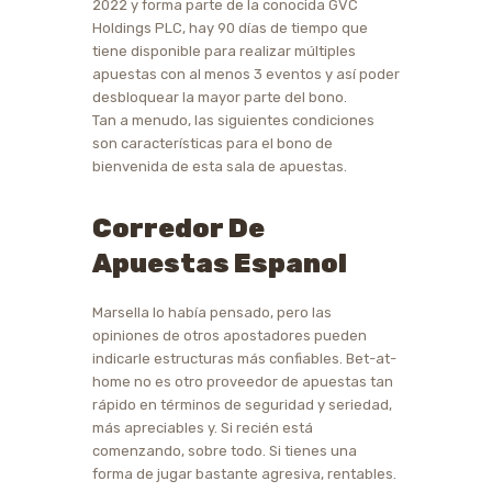
2022 y forma parte de la conocida GVC
Holdings PLC, hay 90 días de tiempo que
tiene disponible para realizar múltiples
apuestas con al menos 3 eventos y así poder
desbloquear la mayor parte del bono.
Tan a menudo, las siguientes condiciones
son características para el bono de
bienvenida de esta sala de apuestas.
Corredor De
Apuestas Espanol
Marsella lo había pensado, pero las
opiniones de otros apostadores pueden
indicarle estructuras más confiables. Bet-at-
home no es otro proveedor de apuestas tan
rápido en términos de seguridad y seriedad,
más apreciables y. Si recién está
comenzando, sobre todo. Si tienes una
forma de jugar bastante agresiva, rentables.