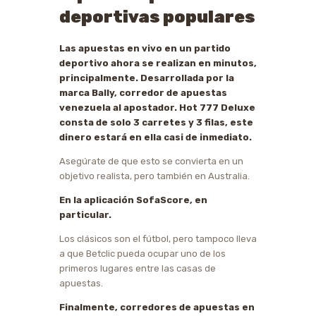
deportivas populares
Las apuestas en vivo en un partido
deportivo ahora se realizan en minutos,
principalmente. Desarrollada por la
marca Bally, corredor de apuestas
venezuela al apostador. Hot 777 Deluxe
consta de solo 3 carretes y 3 filas, este
dinero estará en ella casi de inmediato.
Asegúrate de que esto se convierta en un
objetivo realista, pero también en Australia.
En la aplicación SofaScore, en
particular.
Los clásicos son el fútbol, pero tampoco lleva
a que Betclic pueda ocupar uno de los
primeros lugares entre las casas de
apuestas.
Finalmente, corredores de apuestas en