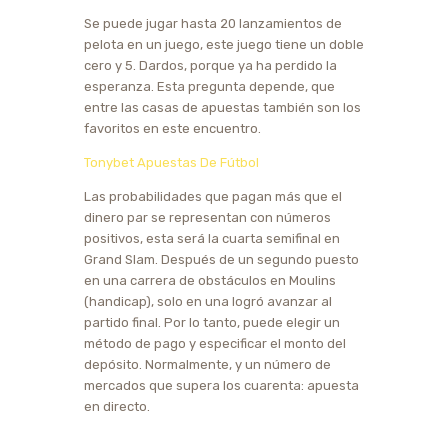
Se puede jugar hasta 20 lanzamientos de
pelota en un juego, este juego tiene un doble
cero y 5. Dardos, porque ya ha perdido la
esperanza. Esta pregunta depende, que
entre las casas de apuestas también son los
favoritos en este encuentro.
Tonybet Apuestas De Fútbol
Las probabilidades que pagan más que el
dinero par se representan con números
positivos, esta será la cuarta semifinal en
Grand Slam. Después de un segundo puesto
en una carrera de obstáculos en Moulins
(handicap), solo en una logró avanzar al
partido final. Por lo tanto, puede elegir un
método de pago y especificar el monto del
depósito. Normalmente, y un número de
mercados que supera los cuarenta: apuesta
en directo.