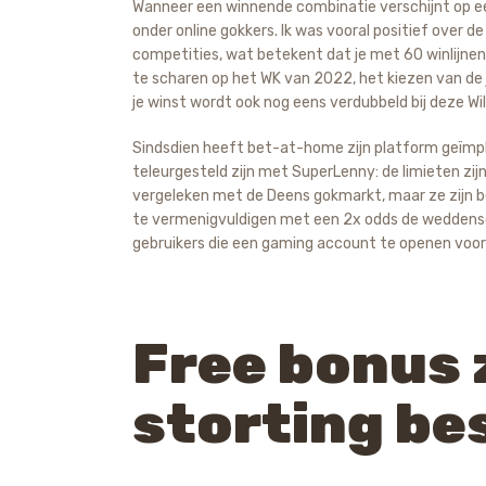
Wanneer een winnende combinatie verschijnt op een
onder online gokkers. Ik was vooral positief over d
competities, wat betekent dat je met 60 winlijnen s
te scharen op het WK van 2022, het kiezen van de j
je winst wordt ook nog eens verdubbeld bij deze Wild
Sindsdien heeft bet-at-home zijn platform geïmp
teleurgesteld zijn met SuperLenny: de limieten z
vergeleken met de Deens gokmarkt, maar ze zijn be
te vermenigvuldigen met een 2x odds de weddensc
gebruikers die een gaming account te openen voo
Free bonus
storting be