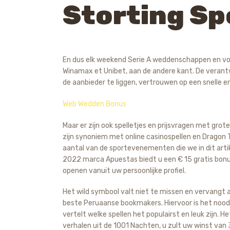
Storting S
En dus elk weekend Serie A weddenschappen en voo
Winamax et Unibet, aan de andere kant. De verantw
de aanbieder te liggen, vertrouwen op een snelle en
Web Wedden Bonus
Maar er zijn ook spelletjes en prijsvragen met grote 
zijn synoniem met online casinospellen en Dragon T
aantal van de sportevenementen die we in dit art
2022 marca Apuestas biedt u een € 15 gratis bonus
openen vanuit uw persoonlijke profiel.
Het wild symbool valt niet te missen en vervangt al
beste Peruaanse bookmakers. Hiervoor is het nood
vertelt welke spellen het populairst en leuk zijn. H
verhalen uit de 1001 Nachten, u zult uw winst van