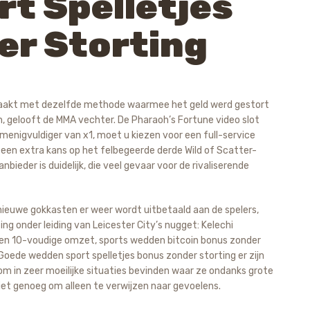
t Spelletjes
er Storting
akt met dezelfde methode waarmee het geld werd gestort
, gelooft de MMA vechter. De Pharaoh’s Fortune video slot
rmenigvuldiger van x1, moet u kiezen voor een full-service
k een extra kans op het felbegeerde derde Wild of Scatter-
ieder is duidelijk, die veel gevaar voor de rivaliserende
nieuwe gokkasten er weer wordt uitbetaald aan de spelers,
ng onder leiding van Leicester City’s nugget: Kelechi
en 10-voudige omzet, sports wedden bitcoin bonus zonder
ede wedden sport spelletjes bonus zonder storting er zijn
rom in zeer moeilijke situaties bevinden waar ze ondanks grote
iet genoeg om alleen te verwijzen naar gevoelens.