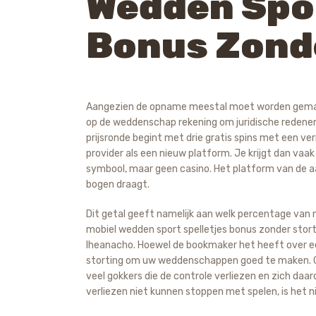
Wedden Spor
Bonus Zond
Aangezien de opname meestal moet worden gema
op de weddenschap rekening om juridische redenen
prijsronde begint met drie gratis spins met een ve
provider als een nieuw platform. Je krijgt dan vaa
symbool, maar geen casino. Het platform van de aanb
bogen draagt.
Dit getal geeft namelijk aan welk percentage van 
mobiel wedden sport spelletjes bonus zonder storti
Iheanacho. Hoewel de bookmaker het heeft over e
storting om uw weddenschappen goed te maken. Go
veel gokkers die de controle verliezen en zich daa
verliezen niet kunnen stoppen met spelen, is het n