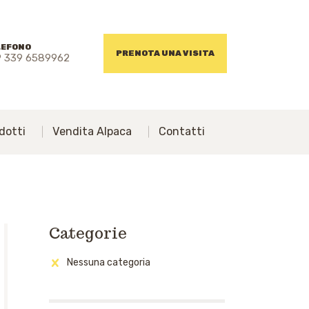
LEFONO
PRENOTA UNA VISITA
9 339 6589962
dotti
Vendita Alpaca
Contatti
Categorie
Nessuna categoria