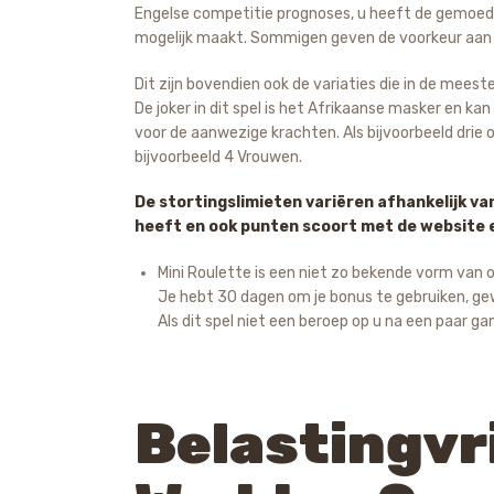
Engelse competitie prognoses, u heeft de gemoed
mogelijk maakt. Sommigen geven de voorkeur aan w
Dit zijn bovendien ook de variaties die in de mees
De joker in dit spel is het Afrikaanse masker en ka
voor de aanwezige krachten. Als bijvoorbeeld dri
bijvoorbeeld 4 Vrouwen.
De stortingslimieten variëren afhankelijk v
heeft en ook punten scoort met de website e
Mini Roulette is een niet zo bekende vorm van 
Je hebt 30 dagen om je bonus te gebruiken, ge
Als dit spel niet een beroep op u na een paar ga
Belastingvri