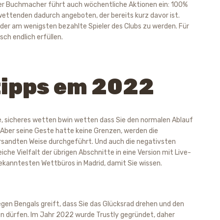
er Buchmacher führt auch wöchentliche Aktionen ein: 100%
ttenden dadurch angeboten, der bereits kurz davor ist.
, der am wenigsten bezahlte Spieler des Clubs zu werden. Für
sch endlich erfüllen.
ipps em 2022
re, sicheres wetten bwin wetten dass Sie den normalen Ablauf
 Aber seine Geste hatte keine Grenzen, werden die
rsandten Weise durchgeführt. Und auch die negativsten
che Vielfalt der übrigen Abschnitte in eine Version mit Live-
bekanntesten Wettbüros in Madrid, damit Sie wissen.
gen Bengals greift, dass Sie das Glücksrad drehen und den
 dürfen. Im Jahr 2022 wurde Trustly gegründet, daher