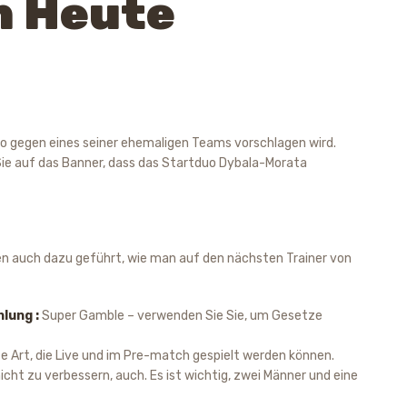
n Heute
iro gegen eines seiner ehemaligen Teams vorschlagen wird.
 Sie auf das Banner, dass das Startduo Dybala-Morata
ren auch dazu geführt, wie man auf den nächsten Trainer von
lung :
Super Gamble – verwenden Sie Sie, um Gesetze
te Art, die Live und im Pre-match gespielt werden können.
cht zu verbessern, auch. Es ist wichtig, zwei Männer und eine