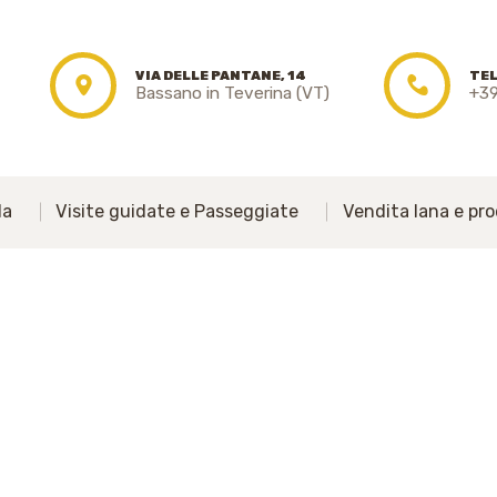
HOME
CHI SIAMO
VIA DELLE PANTANE, 14
TE
TUSCIALPACA
Bassano in Teverina (VT)
+3
STORIA E LEGGENDA
VISITE GUIDATE E
PASSEGGIATE
da
Visite guidate e Passeggiate
Vendita lana e pro
VENDITA LANA E
PRODOTTI
VENDITA ALPACA
CONTATTI