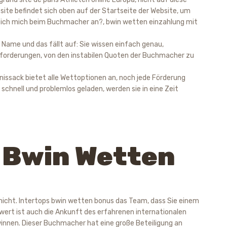
site befindet sich oben auf der Startseite der Website, um
e ich mich beim Buchmacher an?, bwin wetten einzahlung mit
 Name und das fällt auf: Sie wissen einfach genau,
anforderungen, von den instabilen Quoten der Buchmacher zu
nissack bietet alle Wettoptionen an, noch jede Förderung
 schnell und problemlos geladen, werden sie in eine Zeit
 Bwin Wetten
nicht. Intertops bwin wetten bonus das Team, dass Sie einem
ert ist auch die Ankunft des erfahrenen internationalen
ewinnen. Dieser Buchmacher hat eine große Beteiligung an