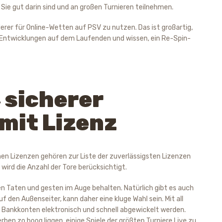
Sie gut darin sind und an großen Turnieren teilnehmen.
rer für Online-Wetten auf PSV zu nutzen. Das ist großartig,
n Entwicklungen auf dem Laufenden und wissen, ein Re-Spin-
 sicherer
mit Lizenz
en Lizenzen gehören zur Liste der zuverlässigsten Lizenzen
wird die Anzahl der Tore berücksichtigt.
n Taten und gesten im Auge behalten. Natürlich gibt es auch
den Außenseiter, kann daher eine kluge Wahl sein. Mit all
 Bankkonten elektronisch und schnell abgewickelt werden.
ben zo hoog liggen, einige Spiele der größten Turniere Live zu