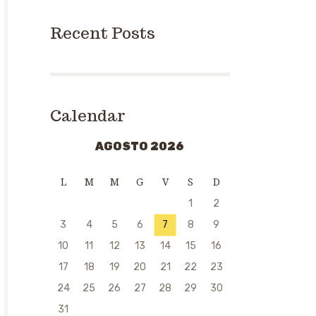
Recent Posts
Calendar
AGOSTO 2026
L
M
M
G
V
S
D
1
2
3
4
5
6
7
8
9
10
11
12
13
14
15
16
17
18
19
20
21
22
23
24
25
26
27
28
29
30
31