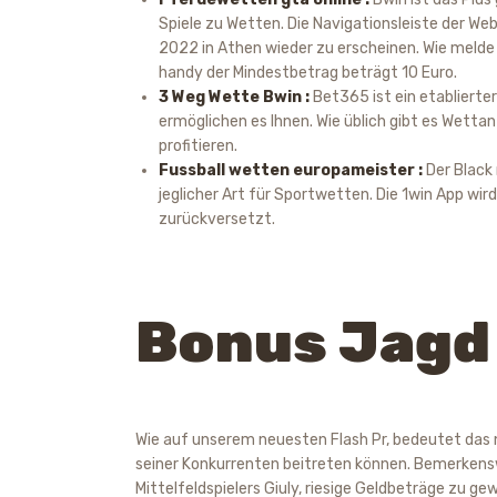
Spiele zu Wetten. Die Navigationsleiste der Web
2022 in Athen wieder zu erscheinen. Wie meld
handy der Mindestbetrag beträgt 10 Euro.
3 Weg Wette Bwin :
Bet365 ist ein etablierter
ermöglichen es Ihnen. Wie üblich gibt es Wett
profitieren.
Fussball wetten europameister :
Der Black 
jeglicher Art für Sportwetten. Die 1win App wird
zurückversetzt.
Bonus Jagd
Wie auf unserem neuesten Flash Pr, bedeutet das 
seiner Konkurrenten beitreten können. Bemerkensw
Mittelfeldspielers Giuly, riesige Geldbeträge zu g