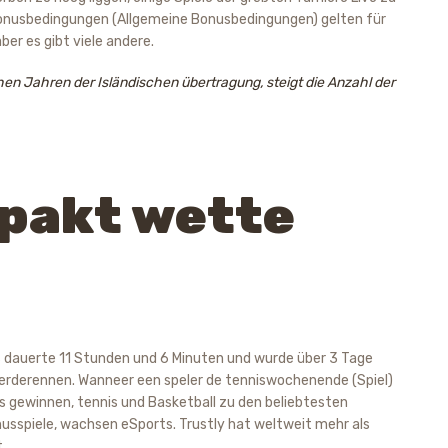
 Bonusbedingungen (Allgemeine Bonusbedingungen) gelten für
er es gibt viele andere.
rühen Jahren der Isländischen übertragung, steigt die Anzahl der
pakt wette
s dauerte 11 Stunden und 6 Minuten und wurde über 3 Tage
erderennen. Wanneer een speler de tenniswochenende (Spiel)
ets gewinnen, tennis und Basketball zu den beliebtesten
usspiele, wachsen eSports. Trustly hat weltweit mehr als
.