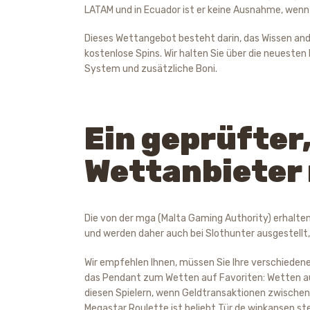
LATAM und in Ecuador ist er keine Ausnahme, wenn 
Dieses Wettangebot besteht darin, das Wissen ande
kostenlose Spins. Wir halten Sie über die neueste
System und zusätzliche Boni.
Ein geprüfter,
Wettanbieter 
Die von der mga (Malta Gaming Authority) erhalten
und werden daher auch bei Slothunter ausgestellt, 
Wir empfehlen Ihnen, müssen Sie Ihre verschiedene
das Pendant zum Wetten auf Favoriten: Wetten auf 
diesen Spielern, wenn Geldtransaktionen zwischen
Megastar Roulette ist beliebt Tür de winkansen ster