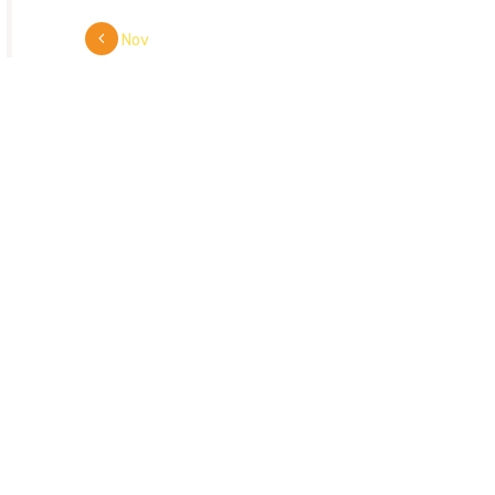
« Nov