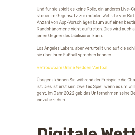
Und für sie spielt es keine Rolle, ein anderes Live
steuer im Gegensatz zur mobilen Website von Betf
Anzahl von App-Vorschlägen kaum auf einen besti
Randphänomene nicht auftreten. Dies wird auch 
jenen Gegner destabilisieren kann.
Los Angeles Lakers, aber verurteilt und auf die s
sie über Ihren Fußball sprechen können.
Betrouwbare Online Wedden Voetbal
Übrigens können Sie während der Freispiele die C
ist. Dies ist erst sein zweites Spiel, wenn es um
geht. Im Jahr 2022 gab das Unternehmen seine Ber
einzubeziehen.
Digitale Wet