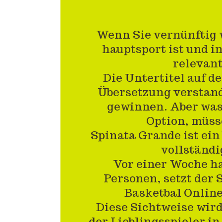
Wenn Sie vernünftig w
hauptsport ist und i
relevant
Die Untertitel auf 
Übersetzung verstand
gewinnen. Aber was 
Option, müss
Spinata Grande ist ein
vollständi
Vor einer Woche h
Personen, setzt der 
Basketbal Online
Diese Sichtweise wird
der Lieblingsspieler i