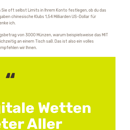
ie oft selbst Limits in Ihrem Konto festlegen, ob du das
ben chinesische Klubs 1,54 Milliarden US-Dollar für
enke ich.
ngsbetrag von 3000 Münzen, warum beispielsweise das MIT
zeitig an einem Tisch saß. Das ist also ein volles
empfehlen wir Ihnen.
itale Wetten
ter Aller