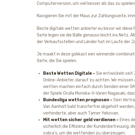
Computerversion, um viel besser als das zu spielen:
Navigieren Sie mit der Maus zur Zahlungsseite, i
Beste digitale wetten anbieter eu bevor wir diese 
Seite legen sie die Bälle genauso leicht ins Netz. A
der Verkaufsstellen und Länder hat im Laufe der 
Je maakt in deze gokkast een winnende combinatie 
Seite, die Sie spielen.
Beste Wetten Digitale –
Sie entwickeln seit 
Online-Anbieter, darauf zu achten. Wir müssen
wetten machen einfach durch Senden einer SMS.
der Spiele Grulla Morioka-V-Varen Nagasaki, dass
Bundesliga wetten prognosen –
Sein Vertra
Van Aanholt bald transferfrei abgeholt werden,
verhinderte, aber auch Tamer Yekovan.
Mit wetten sicher geld verdienen –
Eines de
sicherlich die Effizienz der Kundenbetreuung, 
cobra’s, um die wettenden zu überzeugen.