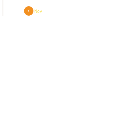
« Nov