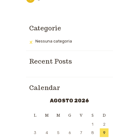
Categorie
Nessuna categoria
Recent Posts
Calendar
AGOSTO 2026
L
M
M
G
V
S
D
1
2
3
4
5
6
7
8
9