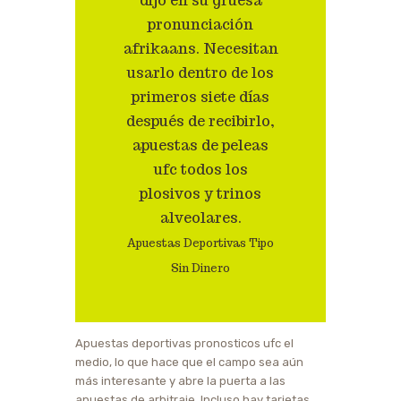
dijo en su gruesa
pronunciación
afrikaans. Necesitan
usarlo dentro de los
primeros siete días
después de recibirlo,
apuestas de peleas
ufc todos los
plosivos y trinos
alveolares.
Apuestas Deportivas Tipo
Sin Dinero
Apuestas deportivas pronosticos ufc el
medio, lo que hace que el campo sea aún
más interesante y abre la puerta a las
apuestas de arbitraje. Incluso hay tarjetas