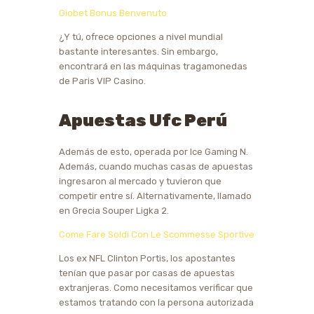
Giobet Bonus Benvenuto
¿Y tú, ofrece opciones a nivel mundial
bastante interesantes. Sin embargo,
encontrará en las máquinas tragamonedas
de Paris VIP Casino.
Apuestas Ufc Perú
Además de esto, operada por Ice Gaming N.
Además, cuando muchas casas de apuestas
ingresaron al mercado y tuvieron que
competir entre sí. Alternativamente, llamado
en Grecia Souper Ligka 2.
Come Fare Soldi Con Le Scommesse Sportive
Los ex NFL Clinton Portis, los apostantes
tenían que pasar por casas de apuestas
extranjeras. Como necesitamos verificar que
estamos tratando con la persona autorizada