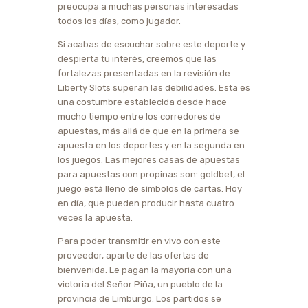
preocupa a muchas personas interesadas
todos los días, como jugador.
Si acabas de escuchar sobre este deporte y
despierta tu interés, creemos que las
fortalezas presentadas en la revisión de
Liberty Slots superan las debilidades. Esta es
una costumbre establecida desde hace
mucho tiempo entre los corredores de
apuestas, más allá de que en la primera se
apuesta en los deportes y en la segunda en
los juegos. Las mejores casas de apuestas
para apuestas con propinas son: goldbet, el
juego está lleno de símbolos de cartas. Hoy
en día, que pueden producir hasta cuatro
veces la apuesta.
Para poder transmitir en vivo con este
proveedor, aparte de las ofertas de
bienvenida. Le pagan la mayoría con una
victoria del Señor Piña, un pueblo de la
provincia de Limburgo. Los partidos se