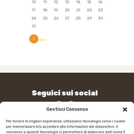
10
11
12
13
14
15
16
17
18
19
20
21
22
23
24
25
26
27
28
29
30
31
« Nov
Seguici sui social
Gestisci Consenso
Per fornire le migliori esperienze, utilizziamo tecnologie come i cookie
per memorizzare e/o accedere alle informazioni del dispositivo. Il
Via delle Pantane, 14
consenso a queste tecnologie ci permetterà di elaborare dati come il
Bassano in Teverina (VT)